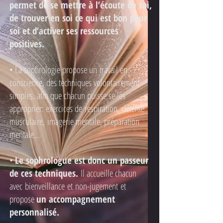
permet de se mettre à l’écoute de soi,
de trouver en soi ce qui est bon pour
soi et d’activer ses ressources
positives.
• La sophrologie propose un travail en
conscience, des techniques volontairement
simples, afin que chacun puisse se les
approprier: exercices de respiration, détente
musculaire, imagerie mentale, préparation
mentale…
•
Le sophrologue est donc un passeur
de ces techniques.
Il accueille chacun
avec bienveillance et non-jugement et
propose
un accompagnement
personnalisé.