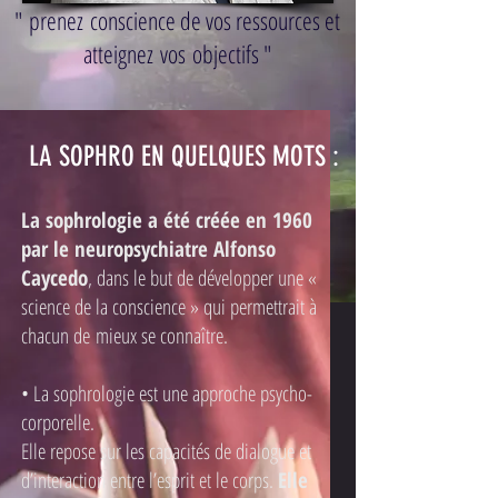
" prenez conscience de vos ressources et
atteignez vos objectifs "
LA SOPHRO EN QUELQUES MOTS :
La sophrologie a été créée en 1960
par le neuropsychiatre Alfonso
Caycedo
, dans le but de développer une «
science de la conscience » qui permettrait à
chacun de mieux se connaître.
• La sophrologie est une approche psycho-
corporelle.
Elle repose sur les capacités de dialogue et
d’interaction entre l’esprit et le corps.
Elle