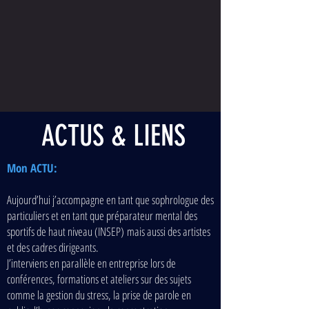
à
devenir
parents.
ACTUS & LIENS
Mon ACTU:
Aujourd’hui j’accompagne en tant que sophrologue des
particuliers et en tant que préparateur mental des
sportifs de haut niveau (INSEP) mais aussi des artistes
et des cadres dirigeants.
J’interviens en parallèle en entreprise lors de
conférences, formations et ateliers sur des sujets
comme la gestion du stress, la prise de parole en