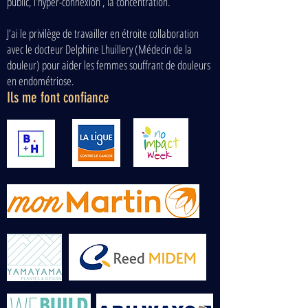
public, l’hyper-connexion , la concentration.
J’ai le privilège de travailler en étroite collaboration
avec le docteur Delphine Lhuillery (Médecin de la
douleur) pour aider les femmes souffrant de douleurs
en endométriose.
Ils me font confiance