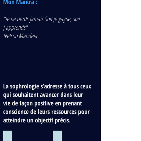
Mon Mantra :
"Je ne perds jamais.Soit je gagne, soit
j'apprends"
Nelson Mandela
La sophrologie s’adresse à tous ceux
qui souhaitent avancer dans leur
vie de façon positive en prenant
conscience de leurs ressources pour
atteindre un objectif précis.
SPORTIFS
DOULEUR